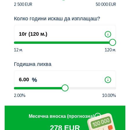
2 500
EUR
50 000
EUR
Колко години искаш да изплащаш?
12
м.
120
м.
Годишна лихва
%
2.00%
10.00%
Месечна вноска (прогнозна)
278
EUR