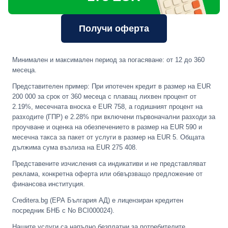
Получи оферта
Минимален и максимален период за погасяване: от 12 до 360
месеца.
Представителен пример: При ипотечен кредит в размер на EUR
200 000 за срок от 360 месеца с плаващ лихвен процент от
2.19%, месечната вноска е EUR 758, а годишният процент на
разходите (ГПР) е 2.28% при включени първоначални разходи за
проучване и оценка на обезпечението в размер на EUR 590 и
месечна такса за пакет от услуги в размер на EUR 5. Общата
дължима сума възлиза на EUR 275 408.
Представените изчисления са индикативи и не представляват
реклама, конкретна оферта или обвързващо предложение от
финансова институция.
Creditera.bg (ЕРА България АД) е лицензиран кредитен
посредник БНБ с No BCI000024).
Нашите услуги са напълно безплатни за потребителите.