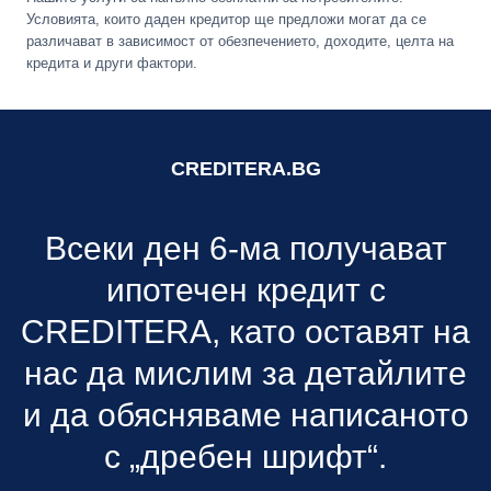
Условията, които даден кредитор ще предложи могат да се
различават в зависимост от обезпечението, доходите, целта на
кредита и други фактори.
CREDITERA.BG
Всеки ден 6-ма получават
ипотечен кредит с
CREDITERA, като оставят на
нас да мислим за детайлите
и да обясняваме написаното
с „дребен шрифт“.