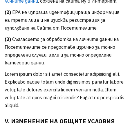
личните данни
, обявена на сайта му в Интернет.
(2)
ЕРА не изпраща идентифицираща информация
на трети лица и не изисква регистрация за
използване на Сайта от Посетителите.
(3)
Съгласието за обработка на личните данни на
Посетителите се предоставя изрично за точно
определени случаи, цели и за точно определени
категории данни.
Lorem ipsum dolor sit amet consectetur adipisicing elit.
Explicabo eaque totam unde dignissimos pariatur labore
voluptate dolores exercitationem veniam nulla. Illum
voluptate at quos magni reiciendis? Fugiat ex perspiciatis
aliquid.
V. ИЗМЕНЕНИЕ НА ОБЩИТЕ УСЛОВИЯ