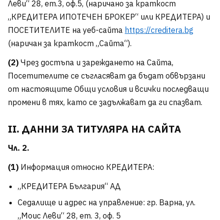
Леви“ 28, ет.3, оф.5, (наричано за краткост
„КРЕДИТЕРА ИПОТЕЧЕН БРОКЕР“ или КРЕДИТЕРА) и
ПОСЕТИТЕЛИТЕ на уеб-сайта
https://creditera.bg
(наричан за краткост „Сайта“).
(2)
Чрез достъпа и зареждането на Сайта,
Посетителите се съгласяват да бъдат обвързани
от настоящите Общи условия и всички последващи
промени в тях, като се задължават да ги спазват.
II. ДАННИ ЗА ТИТУЛЯРА НА САЙТА
Чл. 2.
(1)
Информация относно КРЕДИТЕРА:
„КРЕДИТЕРА България“ АД
Седалище и адрес на управление: гр. Варна, ул.
„Моис Леви“ 28, ет. 3, оф. 5