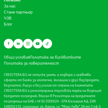
Полезно
За нас
Стани партньор
ЧЗВ
Блог
Общи условия
Политика на бисквитките
Политика за поверителност
CREDITERA.BG не отпуска заеми, а подбира и сравнява
оферти от банки за ипотечни, жилищни и друг вид кредити,
безплатно, бързо и без усилия от страна на клиентите.
CREDITERA.BG е регистрирана търговска марка на водещия
Кредитен посредник, вписан в
Регистъра
на кредитните
посредници на БНБ с № BCI000024 - ЕРА България АД, ЕИК
148051151, седалище: гр. Варна, ул. "Моис Леви" 28 ет.3 оф.5.